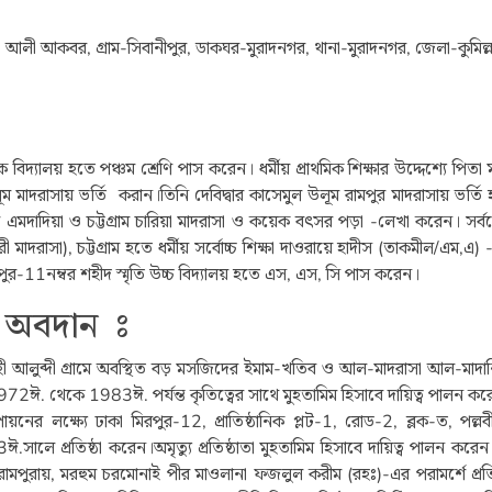
্সী আলী আকবর, গ্রাম-সিবানীপুর, ডাকঘর-মুরাদনগর, থানা-মুরাদনগর, জেলা-কুমিল্ল
বিদ্যালয় হতে পঞ্চম শ্রেণি পাস করেন। ধর্মীয় প্রাথমিক শিক্ষার উদ্দেশ্যে পিতা ম
মাদরাসায় ভর্তি করান।তিনি দেবিদ্বার কাসেমুল উলূম রামপুর মাদরাসায় ভর্তি 
‘আ এমদাদিয়া ও চট্টগ্রাম চারিয়া মাদরাসা ও কয়েক বৎসর পড়া -লেখা করেন। সর্ব
দরাসা), চট্টগ্রাম হতে ধর্মীয় সর্বোচ্চ শিক্ষা দাওরায়ে হাদীস (তাকমীল/এম,এ)
পুর-11নম্বর শহীদ স্মৃতি উচ্চ বিদ্যালয় হতে এস, এস, সি পাস করেন।
ে অবদান ঃ
বাহী আলুব্দী গ্রামে অবস্থিত বড় মসজিদের ইমাম-খতিব ও আল-মাদরাসা আল-মাদান
ঈ. থেকে 1983ঈ. পর্যন্ত কৃতিত্বের সাথে মুহতামিম হিসাবে দায়িত্ব পালন কর
ায়নের লক্ষ্যে ঢাকা মিরপুর-12, প্রাতিষ্ঠানিক প্লট-1, রোড-2, ব্লক-ত, পল্ল
.সালে প্রতিষ্ঠা করেন।অমৃত্যু প্রতিষ্ঠাতা মুহতামিম হিসাবে দায়িত্ব পালন করে
 রামপুরায়, মরহুম চরমোনাই পীর মাওলানা ফজলুল করীম (রহঃ)-এর পরামর্শে প্রতি