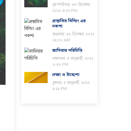
বৃহস্পতিবার, ৩০ ডিসেম্বর,
২০২১ ৫:৫৭ PM
প্রস্তাবিত বিল্ডিং এর
নকশা
শুক্রবার, ৩১ ডিসেম্বর, ২০২১
১২:০০ AM
জামিয়ার পরিচিতি
মঙ্গলবার, ৪ জানুয়ারী, ২০২২
৮:৩৮ PM
লক্ষ্য ও উদ্দেশ্য
বুধবার, ৫ জানুয়ারী, ২০২২
৯:২৯ PM