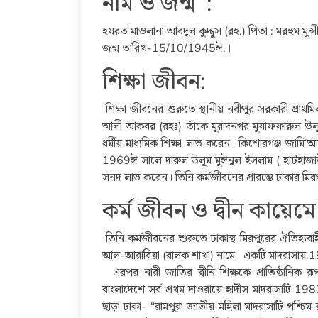
নাম ও জন্ম :
হযরত মাওলানা আবদুল কুদ্দুস (রহ.) পিতা : মরহুম মুন
জন্ম তারিখ-15/10/1945ঈ.।
শিক্ষা জীবন:
শিক্ষা জীবনের শুরুতে স্থানীয় নবীপুর সরকারী প্রাথমিক 
আলী আকবর (রহঃ) তাঁকে মুরাদনগর মুযাফফারুল উলূম 
ধর্মীয় মাধ্যমিক শিক্ষা লাভ করেন। কিশোরগঞ্জ জামি
1969ঈ সালে দারুল উলূম মুঈনুল ইসলাম ( হাটহাজারী মা
সনদ লাভ করেন। তিনি কর্মজীবনের প্রারম্ভে ঢাকার মির
কর্ম জীবন ও দ্বীন কায়েম
তিনি কর্মজীবনের শুরুতে ঢাকাস্থ মিরপুরের ঐতিহ্য
আল-আরাবিয়া (বালক শাখা) নামে একটি মাদরাসায় 1972
এরপর নারী জাতির দ্বীনি শিক্ষকে প্রাতিষ্ঠানিক রূপ
বাংলাদেশে সর্ব প্রথম দাওরায়ে হাদীস মাদরাসাটি 1983ঈ
ছাড়া ঢাকা- “রামপুরা জাতীয় মহিলা মাদরাসাটি পশ্চিম