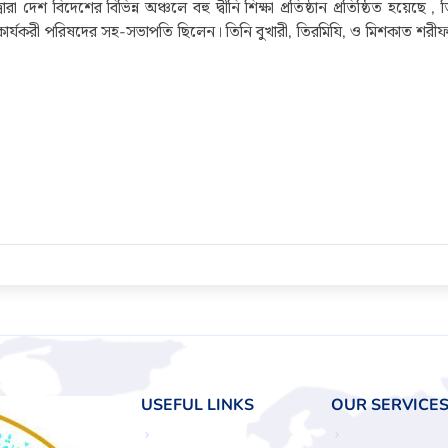
া দেশ বিদেশের বিভিন্ন অঞ্চলে বহু দ্বীনি শিক্ষা প্রতিষ্ঠান প্রতিষ্ঠিত হয়েছে , 
র কার্যকরী পরিষদের সহ-সভাপতি ছিলেন। তিনি বুখারী, তিরমিযি, ও মিশকাত শরী
USEFUL LINKS
OUR SERVICE
chevron_right
chevron_right