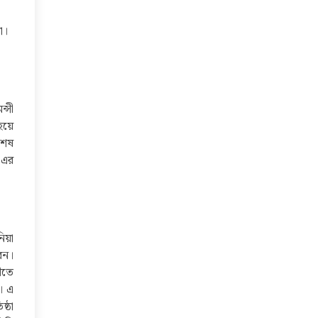
া।
ন্সী
হয়ে
শেষ
 -এর
িয়া
েন।
বীতে
ন। এ
ষ্ঠা